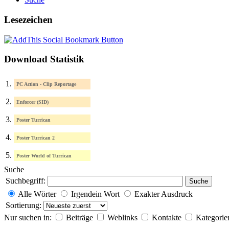
Lesezeichen
Download Statistik
1.
PC Action - Clip Reportage
2.
Enforcer (SID)
3.
Poster Turrican
4.
Poster Turrican 2
5.
Poster World of Turrican
Suche
Suchbegriff:
Suche
Alle Wörter
Irgendein Wort
Exakter Ausdruck
Sortierung:
Nur suchen in:
Beiträge
Weblinks
Kontakte
Kategori