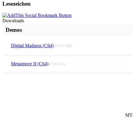
Lesezeichen
Downloads
Demos
Digital Madness (C64)
(29.57 kB)
Megamove II (C64)
(7.02 kB)
MT-