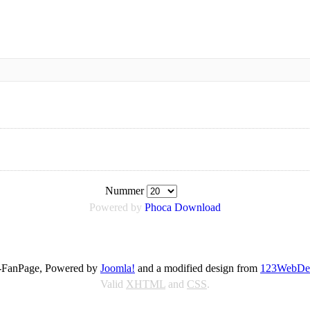
Nummer
Powered by
Phoca
Download
FanPage, Powered by
Joomla!
and a modified design from
123WebDe
Valid
XHTML
and
CSS
.