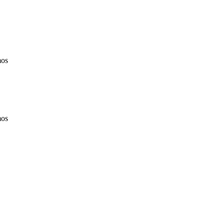
os
os