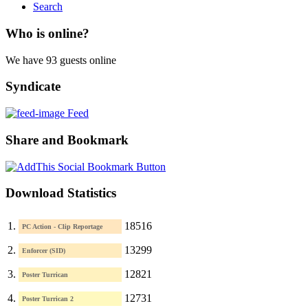
Search
Who is online?
We have 93 guests online
Syndicate
Feed
Share and Bookmark
Download Statistics
1.
18516
PC Action - Clip Reportage
2.
13299
Enforcer (SID)
3.
12821
Poster Turrican
4.
12731
Poster Turrican 2