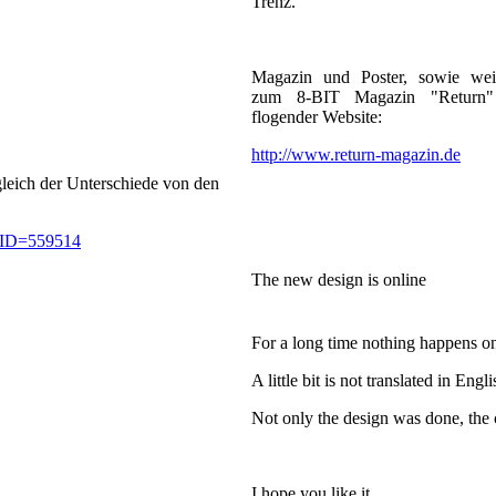
Trenz.
Magazin und Poster, sowie weit
zum 8-BIT Magazin "Return" 
flogender Website:
http://www.return-magazin.de
rgleich der Unterschiede von den
p?ID=559514
The new design is online
For a long time nothing happens on 
A little bit is not translated in Engl
Not only the design was done, the 
I hope you like it.