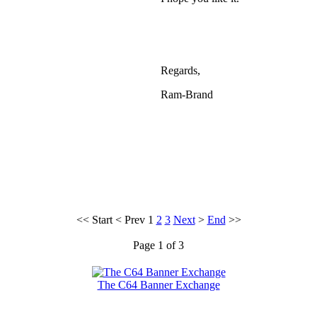
Regards,
Ram-Brand
<<
Start
<
Prev
1
2
3
Next
>
End
>>
Page 1 of 3
The C64 Banner Exchange